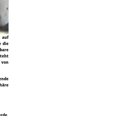
 auf
e die
nbare
steht
t von
sende
phäre
urde,