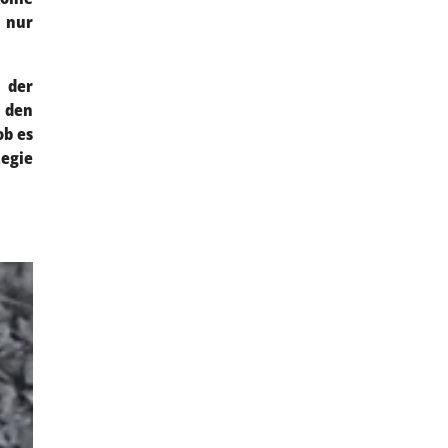
t nur
s der
 den
ob es
egie