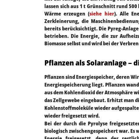
lassen sich aus 1 t Grünschnitt rund 500
Wärme erzeugen (
siehe hier
). Alle E
Zerkleinerung, die Maschinenbedienun
bereits berücksichtigt. Die Pyreg-Anlag
betrieben. Die Energie, die zur Aufhei
Biomasse selbst und wird bei der Verbre
Pflanzen als Solaranlage – 
Pflanzen sind Energiespeicher, deren Wi
Energiespeicherung liegt. Pflanzen wan
aus dem Kohlendioxid der Atmosphäre wi
das Zellgewebe eingebaut. Erhitzt man d
Kohlenstoffmoleküle wieder aufgespaltet
wieder freigesetzt wird.
Bei der durch die Pyrolyse freigesetzt
biologisch zwischengespeichert war. Es wi
Energie freigesetzt, denn der restli