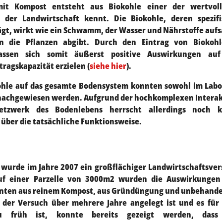
mit Kompost entsteht aus Biokohle einer der wertvoll
 der Landwirtschaft kennt. Die Biokohle, deren spezifi
gt, wirkt wie ein Schwamm, der Wasser und Nährstoffe auf
n die Pflanzen abgibt. Durch den Eintrag von Biokohl
lassen sich somit äußerst positive Auswirkungen auf
ragskapazität erzielen (
siehe hier
).
ohle auf das gesamte Bodensystem konnten sowohl im Labo
s nachgewiesen werden. Aufgrund der hochkomplexen Intera
tzwerk des Bodenlebens herrscht allerdings noch k
 über die tatsächliche Funktionsweise.
s wurde im Jahre 2007 ein großflächiger Landwirtschaftsve
Auf einer Parzelle von 3000m2 wurden die Auswirkungen
anten aus reinem Kompost, aus Gründüngung und unbehande
 der Versuch über mehrere Jahre angelegt ist und es für
u früh ist, konnte bereits gezeigt werden, dass