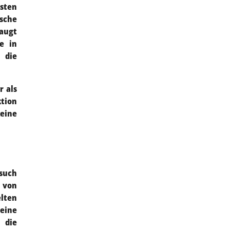
sten
sche
saugt
e in
 die
r als
ktion
eine
rsuch
 von
lten
 eine
 die