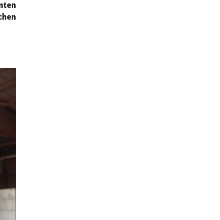
nten
achen