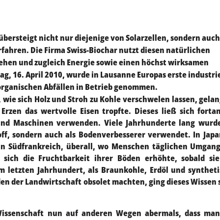
 übersteigt nicht nur diejenige von Solarzellen, sondern auch
rfahren. Die Firma Swiss-Biochar nutzt diesen natürlichen
iehen und zugleich Energie sowie einen höchst wirksamen
, 16. April 2010, wurde in Lausanne Europas erste industri
 organischen Abfällen in Betrieb genommen.
 wie sich Holz und Stroh zu Kohle verschwelen lassen, gelan
Erzen das wertvolle Eisen tropfte. Dieses ließ sich forta
nd Maschinen verwenden. Viele Jahrhunderte lang wurde
off, sondern auch als Bodenverbesserer verwendet. In Japa
 in Südfrankreich, überall, wo Menschen täglichen Umgan
 sich die Fruchtbarkeit ihrer Böden erhöhte, sobald si
m letzten Jahrhundert, als Braunkohle, Erdöl und synthet
en der Landwirtschaft obsolet machten, ging dieses Wissen
Wissenschaft nun auf anderen Wegen abermals, dass man