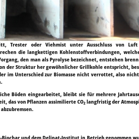
tt, Trester oder Viehmist unter Ausschluss von Luft
rechen die langkettigen Kohlenstoffverbindungen, welch
organg, den man als Pyrolyse bezeichnet, entstehen bren
von der Struktur her gewöhnlicher Grillkohle entspricht, be
er im Unterschied zur Biomasse nicht verrottet, also nich
.
liche Böden eingearbeitet, bleibt sie für mehrere Jahrtau
eit, das von Pflanzen assimilierte CO
langfristig der Atmos
2
l abzubremsen.
ss-Biochar und dem Delinat-Institut in Betrieb genommen w