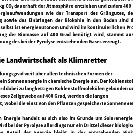
 kg CO
dauerhaft der Atmosphäre entziehen und zudem 400
2
nergieaufwendungen wie der Transport des Grüngutes, de
g sowie das Einbringen der Biokohle in den Boden sind d
e selbst ist energieautonom und wird im kontinuierlichen Pr
zung der Biomasse auf 400 Grad benötigt wird, stammt au
nnung des bei der Pyrolyse entstehenden Gases erzeugt.
die Landwirtschaft als Klimaretter
rkungsgrad weit über allen technischen Formen der
deln Sonnenenergie in chemische Energie um. Der Kohlenstof
rd dabei zu langkettigen Kohlenstoffmolekülen gebunden u
ieses Zellgewebe auf 400 Grad, werden die langen
, wobei die einst von den Pflanzen gespeicherte Sonnenene
en Energie handelt es sich also im Grunde um Solarenergie
rd bei der Pyrolyse allerdings nur ein Drittel dieser biologi
che Anteil der Energie bleibt in der entstehenden Biok