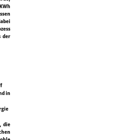
 KWh
ssen
abei
ozess
s der
f
nd in
rgie
, die
schen
ohle