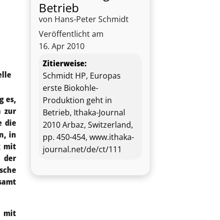
Betrieb
von Hans-Peter Schmidt
Veröffentlicht am
16. Apr 2010
Zitierweise:
elle
Schmidt HP, Europas
erste Biokohle-
g es,
Produktion geht in
n zur
Betrieb, Ithaka-Journal
 die
2010 Arbaz, Switzerland,
n, in
pp. 450-454, www.ithaka-
g mit
journal.net/de/ct/111
e der
ische
 samt
 mit