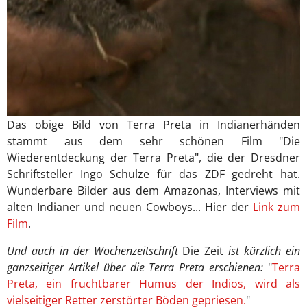
Das obige Bild von Terra Preta in Indianerhänden
stammt aus dem sehr schönen Film "Die
Wiederentdeckung der Terra Preta", die der Dresdner
Schriftsteller Ingo Schulze für das ZDF gedreht hat.
Wunderbare Bilder aus dem Amazonas, Interviews mit
alten Indianer und neuen Cowboys... Hier der
Link zum
Film
.
Und auch in der Wochenzeitschrift
Die Zeit
ist kürzlich ein
ganzseitiger Artikel über die Terra Preta erschienen:
"
Terra
Preta, ein fruchtbarer Humus der Indios, wird als
vielseitiger Retter zerstörter Böden gepriesen.
"