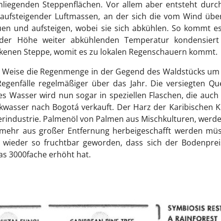
liegenden Steppenflächen. Vor allem aber entsteht durch
aufsteigender Luftmassen, an der sich die vom Wind über
en und aufsteigen, wobei sie sich abkühlen. So kommt e
der Höhe weiter abkühlenden Temperatur kondensiert
ockenen Steppe, womit es zu lokalen Regenschauern kommt.
se Weise die Regenmenge in der Gegend des Waldstücks um
 Regenfälle regelmäßiger über das Jahr. Die versiegten Qu
res Wasser wird nun sogar in speziellen Flaschen, die auc
wasser nach Bogotá verkauft. Der Harz der Karibischen K
pierindustrie. Palmenöl von Palmen aus Mischkulturen, werd
ht mehr aus großer Entfernung herbeigeschafft werden mü
n wieder so fruchtbar geworden, dass sich der Bodenprei
s 3000fache erhöht hat.