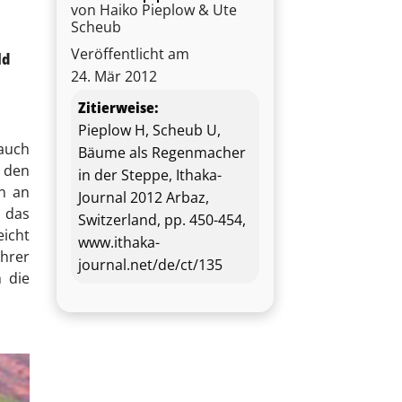
von Haiko Pieplow & Ute
Scheub
Veröffentlicht am
ld
24. Mär 2012
Zitierweise:
Pieplow H, Scheub U,
 auch
Bäume als Regenmacher
 den
in der Steppe, Ithaka-
n an
Journal 2012 Arbaz,
n das
Switzerland, pp. 450-454,
icht
www.ithaka-
hrer
journal.net/de/ct/135
 die