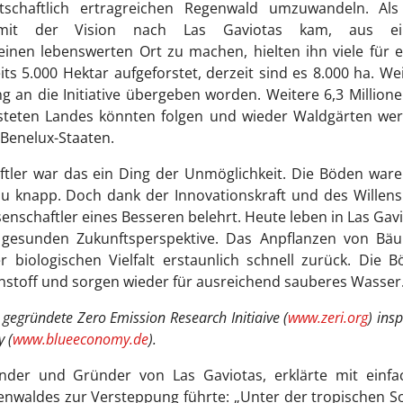
tschaftlich ertragreichen Regenwald umzuwandeln. Als
 mit der Vision nach Las Gaviotas kam, aus e
inen lebenswerten Ort zu machen, hielten ihn viele für 
s 5.000 Hektar aufgeforstet, derzeit sind es 8.000 ha. We
g an die Initiative übergeben worden. Weitere 6,3 Million
üsteten Landes könnten folgen und wieder Waldgärten wer
 Benelux-Staaten.
ftler war das ein Ding der Unmöglichkeit. Die Böden war
zu knapp. Doch dank der Innovationskraft und des Willen
ssenschaftler eines Besseren belehrt. Heute leben in Las Gav
r gesunden Zukunftsperspektive. Das Anpflanzen von Bä
biologischen Vielfalt erstaunlich schnell zurück. Die 
enstoff und sorgen wieder für ausreichend sauberes Wasser
 gegründete Zero Emission Research Initiaive (
www.zeri.org
) insp
y (
www.blueeconomy.de
).
finder und Gründer von Las Gaviotas, erklärte mit einfa
nwaldes zur Versteppung führte: „Unter der tropischen 