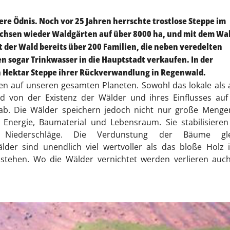
re Ödnis. Noch vor 25 Jahren herrschte trostlose Steppe im
chsen wieder Waldgärten auf über 8000 ha, und mit dem Wa
 der Wald bereits über 200 Familien, die neben veredelten
 sogar Trinkwasser in die Hauptstadt verkaufen. In der
n Hektar Steppe ihrer Rückverwandlung in Regenwald.
en auf unseren gesamten Planeten. Sowohl das lokale als
d von der Existenz der Wälder und ihres Einflusses auf
 ab. Die Wälder speichern jedoch nicht nur große Menge
 Energie, Baumaterial und Lebensraum. Sie stabilisiere
Niederschläge. Die Verdunstung der Bäume gle
er sind unendlich viel wertvoller als das bloße Holz i
tehen. Wo die Wälder vernichtet werden verlieren auch