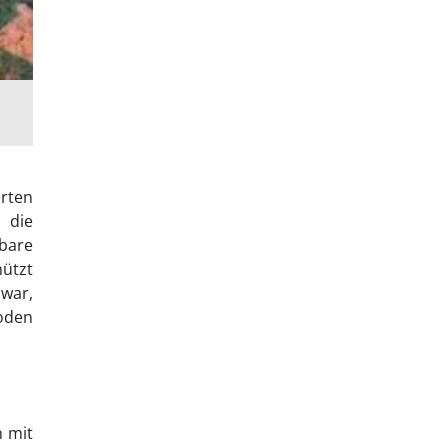
erten
 die
bare
ützt
war,
oden
n mit