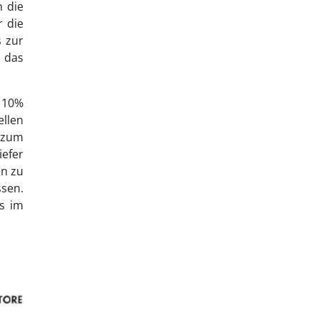
 die
 die
s zur
 das
 10%
ellen
h zum
iefer
en zu
ssen.
s im