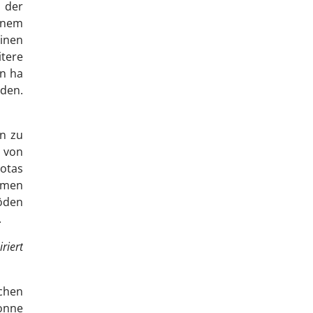
 der
inem
einen
itere
en ha
den.
en zu
s von
iotas
umen
Böden
.
iriert
chen
Sonne