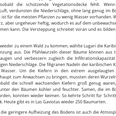
sobald die schützende Vegetationsdecke fehlt. Wenn
Luft, verdunsten die Niederschläge, ohne lang genug im 
ist für die meisten Pflanzen zu wenig Wasser vorhanden.
urz, aber ungeheuer heftig, wodurch es auf dem unbewach
en kann. Die Versteppung schreitet voran und es bilden 
wieder zu einem Wald zu kommen, wählte Lugari die Karib
lanzung aus. Die Pfahlwurzeln dieser Bäume können aus t
ugen und verbessern zugleich die Infiltrationskapazität
igen Niederschläge. Die filigranen Nadeln der karibischen K
 Wasser. Um die Kiefern in den extrem ausgelaugten
rhaupt zum Anwachsen zu bringen, mussten deren Wurzeln
 Sobald die schnell wachsenden Kiefern groß genug waren
unter den Bäumen kühler und feuchter. Samen, die im B
den, konnten wieder keimen. So kehrte Schritt für Schrit
k. Heute gibt es in Las Gaviotas wieder 250 Baumarten.
die geringere Aufheizung des Bodens ist auch die Atmosp