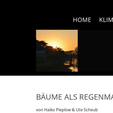
HOME
KLI
BÄUME ALS REGENMA
von Haiko Pieplow & Ute Scheub