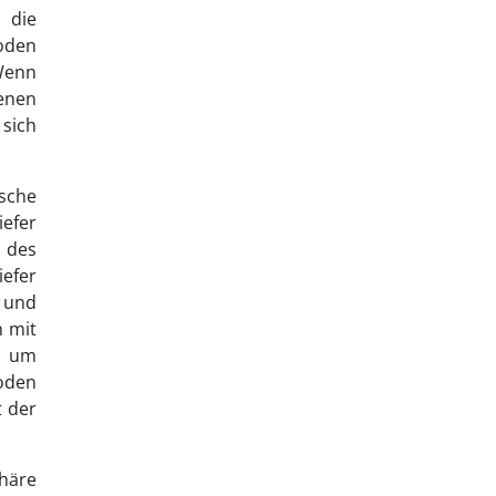
 die
Boden
 Wenn
senen
sich
ische
iefer
 des
iefer
 und
 mit
, um
oden
t der
häre