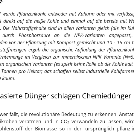
l wurde Pflanzenkohle entweder mit Kuhurin oder mit verflüss
 direkt auf die heiße Kohle und einmal auf die bereits mit W
 Die Nährstoffgehalte sind in allen Varianten gleich (die im Ku
e durch Phosphorsäure an die NPK-Varianten angepasst).
rden vor der Pflanzung mit Kompost gemischt und 10 - 15 cm ti
rstoffmengen ergab die organische Aufladung der Pflanzenkoh
Erntemenge im Vergleich zur mineralischen NPK Variante (N=5
en organischen Varianten (es spielt keine Rolle ob die Kohle kalt
 Tonnen pro Hektar; das schaffen selbst industrielle Kohlfarme
r) kaum.
asierte Dünger schlagen Chemiedünger
wer fällt, die revolutionäre Bedeutung zu erkennen. Anstat
Mikroben veratmen und in CO
verwandeln zu lassen, wird
2
hlenstoff der Biomasse so in den ursprünglich pflanzli