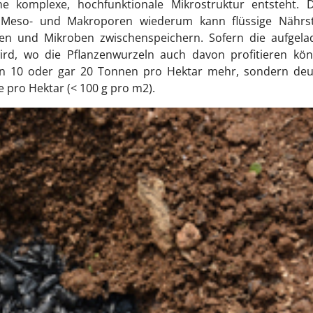
e komplexe, hochfunktionale Mikrostruktur entsteht. D
-, Meso- und Makroporen wiederum kann flüssige Nährst
en und Mikroben zwischenspeichern. Sofern die aufgela
wird, wo die Pflanzenwurzeln auch davon profitieren kön
en 10 oder gar 20 Tonnen pro Hektar mehr, sondern deut
 pro Hektar (< 100 g pro m2).