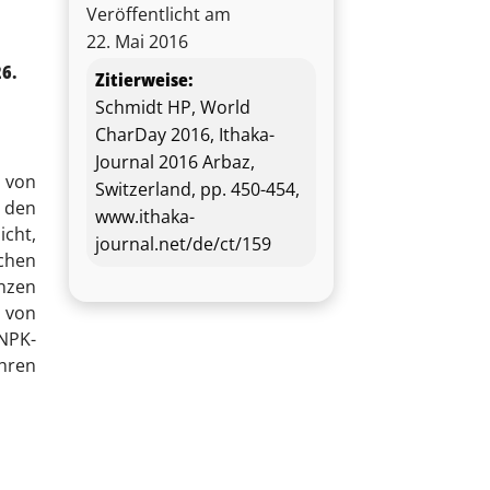
Veröffentlicht am
22. Mai 2016
26.
Zitierweise:
Schmidt HP, World
CharDay 2016, Ithaka-
Journal 2016 Arbaz,
 von
Switzerland, pp. 450-454,
h den
www.ithaka-
icht,
journal.net/de/ct/159
chen
anzen
s von
NPK-
ahren