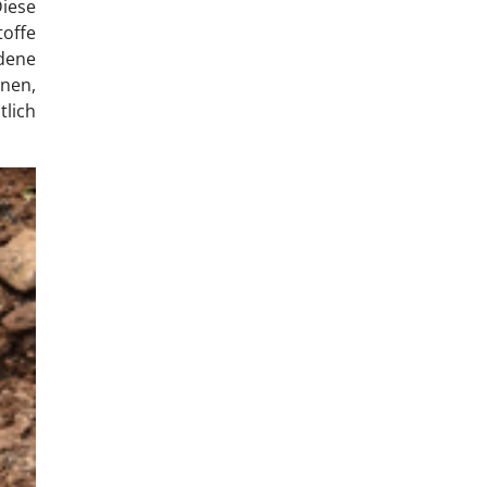
iese
offe
dene
nen,
lich