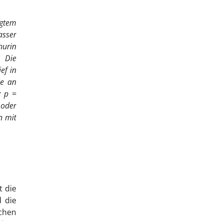
igtem
asser
hurin
 Die
ef in
le an
; p =
 oder
n mit
t die
 die
chen