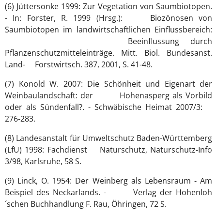
(6) Jüttersonke 1999: Zur Vegetation von Saumbiotopen.
- In: Forster, R. 1999 (Hrsg.): Biozönosen von
Saumbiotopen im landwirtschaftlichen Einflussbereich:
Beeinflussung durch
Pflanzenschutzmitteleinträge. Mitt. Biol. Bundesanst.
Land- Forstwirtsch. 387, 2001, S. 41-48.
(7) Konold W. 2007: Die Schönheit und Eigenart der
Weinbaulandschaft: der Hohenasperg als Vorbild
oder als Sündenfall?. - Schwäbische Heimat 2007/3:
276-283.
(8) Landesanstalt für Umweltschutz Baden-Württemberg
(LfU) 1998: Fachdienst Naturschutz, Naturschutz-Info
3/98, Karlsruhe, 58 S.
(9) Linck, O. 1954: Der Weinberg als Lebensraum - Am
Beispiel des Neckarlands. - Verlag der Hohenloh
´schen Buchhandlung F. Rau, Öhringen, 72 S.