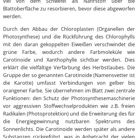
viel von dem Schwefel als Nährstoff über die
Blattoberfläche zu resorbieren, bevor diese abgeworfen
werden.
Durch den Abbau der Chloroplasten (Organellen der
Photosynthese) und die Rückführung des Chlorophylls
mit den daran gekoppelten Eiweißen verschwindet die
grüne Farbe, wodurch andere Farbmoleküle wie
Carotinoide und Xanthophylle sichtbar werden. Dies
erklärt die vielfältige Verfärbung des Herbstlaubes. Die
Gruppe der so genannten Carotinoide (Namensvetter ist
die Karotte) umfasst Verbindungen von gelber bis
orangener Farbe. Sie übernehmen im Blatt zwei zentrale
Funktionen: den Schutz der Photosynthesemaschinerie
vor aggressiven Stoffwechselprodukten wie z.B. freien
Radikalen (Photoprotektion) und die Erweiterung des für
die Energiegewinnung nutzbaren Spektrums des
Sonnenlichts. Die Carotinoide werden später als andere
Substanzen rückgeführt, was in Anbetracht der vielen