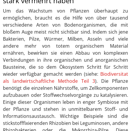
stark vermehrt haben
Um das Wachstum von Pflanzen überhaupt zu
ermöglichen, braucht es die Hilfe von über tausend
verschiedene Arten von Bodenorganismen, die mit
bloßem Auge meist nicht sichtbar sind. Indem sich jene
Bakterien, Pilze, Würmer, Milben, Asseln und viele
andere mehr von totem organischem Material
ernähren, bewirken sie einen Abbau von komplexen
Verbindungen in ihre organischen und anorganischen
Bausteine, die so dem Ökosystem Schritt für Schritt
wieder verfügbar gemacht werden (siehe:
Biodiversitat
als landwirtschaftliche Methode Teil 3
). Die Pflanze
benötigt die einzelnen Nährstoffe, um Zellkomponenten
aufzubauen oder Stoffwechselvorgänge zu katalysieren.
Einige dieser Organismen leben in enger Symbiose mit
der Pflanze und stehen in unmittelbarem Stoff- und
Informationsaustausch. Wichtige Beispiele sind die
stickstofffixierenden Rhizobien bei Leguminosen, andere
Rhizobakterien oder die Mykorrhiza-Pilze. Diese