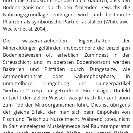
durch die Schadstoffe, sondern auch dadurch, dass den
Bodenorganismen durch den fehlenden Bewuchs die
Nahrungsgrundlage entzogen wird und bestimmte
Pflanzen als symbiotische Partner ausfallen [Whitelawe-
Weckert et al. 2004].
Die wasseranziehenden Eigenschaften der
Mineraldünger gefährden insbesondere die einzelligen
Bodenlebewesen oft erheblich. Zumindest in der
Streuschicht und im obersten Bodenhorizont werden
Bakterien und Pilzfäden durch Düngesalze, wie
Ammoniumnitrat oder Kaliumphosphate, in
unmittelbarer Umgebung der Düngerpartikel
"verbrannt" resp. ausgetrocknet. Ein salziges Umfeld
entzieht den Zellen Wasser, was je nach Konzentration
zum Tod der Mikroorganismen führt. Dies ist übrigens
der gleiche Effekt, den man sich beim Einpökeln von
Fisch und Fleisch zu Nutze macht. Während totes, nicht
in Salz eingelegtes Muskelgewebe bei Raumtemperatur