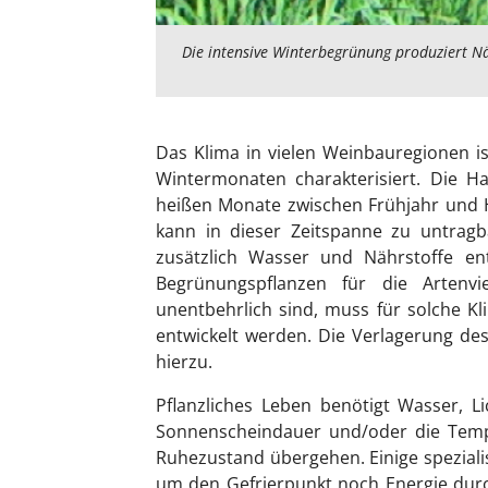
Die intensive Winterbegrünung produziert Nä
Das Klima in vielen Weinbauregionen 
Wintermonaten charakterisiert. Die 
heißen Monate zwischen Frühjahr und 
kann in dieser Zeitspanne zu untrag
zusätzlich Wasser und Nährstoffe e
Begrünungspflanzen für die Artenv
unentbehrlich sind, muss für solche K
entwickelt werden. Die Verlagerung de
hierzu.
Pflanzliches Leben benötigt Wasser, 
Sonnenscheindauer und/oder die Temper
Ruhezustand übergehen. Einige speziali
um den Gefrierpunkt noch Energie dur