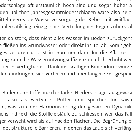
derschläge oft erstaunlich hoch sind und sogar höher a
 den üblichen Jahresgesamtniederschlägen wäre also selb
telmeeres die Wasserversorgung der Reben mit weitfläch
blematik liegt einzig in der Verteilung des Regens übers Ja
er so stark, dass nicht alles Wasser im Boden zurückgeh
fließen ins Grundwasser oder direkt ins Tal ab. Somit geh
lages verloren und ist im Sommer dann für die Pflanzen 
ung kann die Wassernutzungseffizienz deutlich erhöht we
in der es verfügbar ist. Dank der kräftigen Bodendurchwurz
n eindringen, sich verteilen und über längere Zeit gespei
s Bodennährstoffe durch starke Niederschläge ausgewas
rt also als wertvoller Puffer und Speicher für saiso
en, was zu einer Harmonisierung der gesamten Dynamik
hs indirekt, die Stoffkreisläufe zu schliessen, weil das Fal
r verweht wird als auf nackten Flächen. Die Begrünung b
det strukturelle Barrieren, in denen das Laub sich verfäng