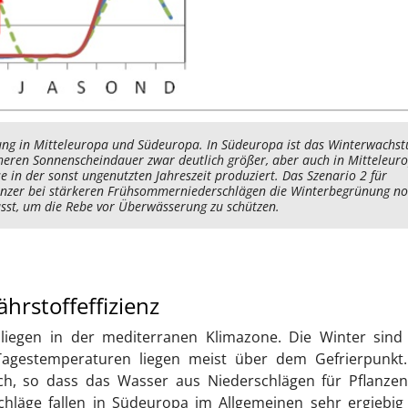
ng in Mitteleuropa und Südeuropa. In Südeuropa ist das Winterwachs
eren Sonnenscheindauer zwar deutlich größer, aber auch in Mitteleur
in der sonst ungenutzten Jahreszeit produziert. Das Szenario 2 für
Winzer bei stärkeren Frühsommerniederschlägen die Winterbegrünung n
sst, um die Rebe vor Überwässerung zu schützen.
hrstoffeffizienz
iegen in der mediterranen Klimazone. Die Winter sind 
Tagestemperaturen liegen meist über dem Gefrierpunkt.
ich, so dass das Wasser aus Niederschlägen für Pflanzen
schläge fallen in Südeuropa im Allgemeinen sehr ergiebig