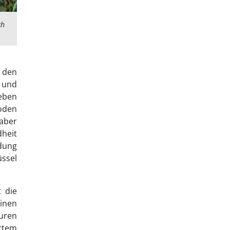
ch
 den
 und
eben
oden
aber
heit
idung
üssel
 die
einen
turen
rtem