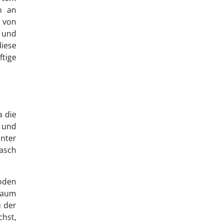
n an
 von
 und
diese
ftige
a die
r und
nter
asch
oden
raum
u der
hst,