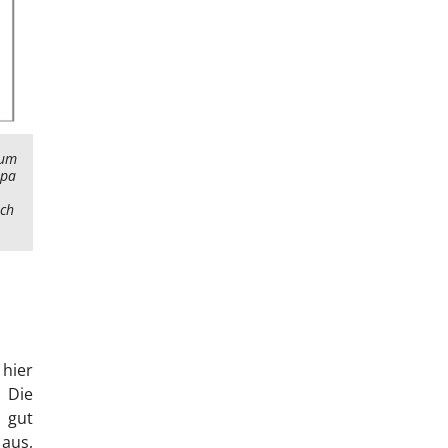
tum
opa
och
hier
 Die
 gut
 aus,