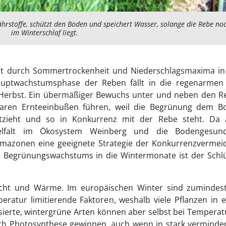
hrstoffe, schützt den Boden und speichert Wasser, solange die Rebe no
im Winterschlaf liegt.
ist durch Sommertrockenheit und Niederschlagsmaxima in
Hauptwachstumsphase der Reben fällt in die regenarmen
Herbst. Ein übermäßiger Bewuchs unter und neben den R
baren Ernteeinbußen führen, weil die Begrünung dem B
ntzieht und so in Konkurrenz mit der Rebe steht. Da 
ielfalt im Ökosystem Weinberg und die Bodengesund
limazonen eine geeignete Strategie der Konkurrenzverme
s Begrünungswachstums in die Wintermonate ist der Schl
Licht und Wärme. Im europäischen Winter sind zumindest
atur limitierende Faktoren, weshalb viele Pflanzen in 
sierte, wintergrüne Arten können aber selbst bei Tempera
ch Photosynthese gewinnen, auch wenn in stark verminde