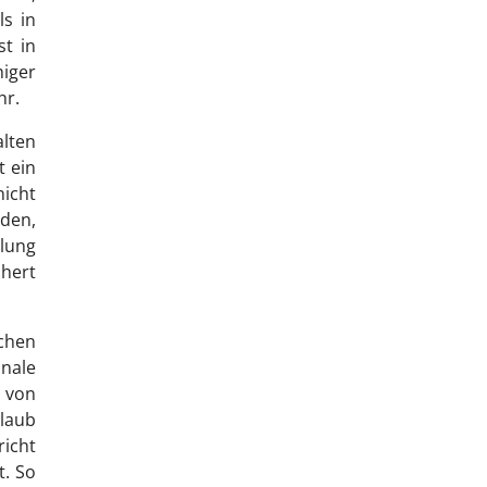
ls in
st in
iger
hr.
alten
t ein
nicht
rden,
elung
chert
chen
nale
 von
llaub
richt
t. So