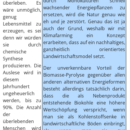
durch Monokulturen schnell
überleben. Es
wachsender Energiepflanzen zu
wäre unmöglich,
ersetzen, wird die Natur genau wie
genug
eh und je zerstört. Genau das ist ja
Lebensmittel zu
auch der Grund, weshalb wir mit
erzeugen, es sei
Klimafarming ein Konzept
denn wir würden
erarbeiten, dass auf ein nachhaltiges,
sie durch
ganzheitlich orientiertes
chemische
Landwirtschaftsmodel setzt.
Synthese
produzieren. Die
Der unverkennbare Vorteil der
Auslese wird in
Biomasse-Pyrolyse gegenüber allen
diesem
anderen alternativen Energieformen
Jahrhundert
besteht allerdings tatsächlich darin,
ungeheuerlich
dass die als Nebenprodukt
werden, bis zu
entstehende Biokohle eine höhere
90%. Die Anzahl
Wertschöpfung verspricht, wenn
der
man sie als Kohlenstoffsenke in
überlebenden
landwirtschaftliche Böden einbringt,
Menschen wird