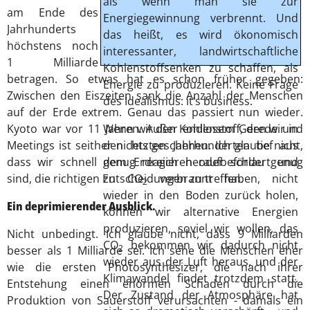
als wenn man sie zur
am Ende des
Energiegewinnung verbrennt. Und
Jahrhunderts
das heißt, es wird ökonomisch
höchstens noch
interessanter, landwirtschaftliche
1 Milliarde
Kohlenstoffsenken zu schaffen, als
betragen. So etwas hat es schon früher gegeben:
Energie zu produzieren. Keine Frage
Zwischen den Eiszeiten sank die Anzahl der Menschen
des Idealismus: it’s business.
auf der Erde extrem. Genau das passiert nun wieder.
Kyoto war vor 11 Jahren. Außer endlosem Gerede und
Wenn wir den Kohlenstoff, den wir in
Meetings ist seither nichts geschehen. Ich glaube nicht,
den letzten Jahrhunderten tief aus
dass wir schnell genug reagieren oder schlau genug
dem Erdreich heraufbefördert und
sind, die richtigen Entscheidungen zu treffen.
zu CO
verbrannt haben, nicht
2
wieder in den Boden zurück holen,
Ein deprimierender Ausblick.
können wir alternative Energien
produzieren, soviel wir wollen, das
Nicht unbedingt. Ich glaube nicht, dass 9 Milliarden
CO
bekommen wir dadurch nicht
2
besser als 1 Milliarde sei. Ich sehe die Menschen eher
wieder aus der Luft heraus, und der
wie die ersten Photosynthesizer, die nach ihrer
Klimawandel findet trotzdem statt.
Entstehung einen enormen Schaden durch die
Der Zustand der Atmosphäre hat
Produktion von Sauerstoff verursachten - damals ein