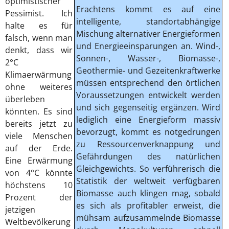
optimistischer
Erachtens kommt es auf eine
Pessimist. Ich
intelligente, standortabhängige
halte es für
Mischung alternativer Energieformen
falsch, wenn man
und Energieeinsparungen an. Wind-,
denkt, dass wir
Sonnen-, Wasser-, Biomasse-,
2°C
Geothermie- und Gezeitenkraftwerke
Klimaerwärmung
müssen entsprechend den örtlichen
ohne weiteres
Voraussetzungen entwickelt werden
überleben
und sich gegenseitig ergänzen. Wird
könnten. Es sind
lediglich eine Energieform massiv
bereits jetzt zu
bevorzugt, kommt es notgedrungen
viele Menschen
zu Ressourcenverknappung und
auf der Erde.
Gefährdungen des natürlichen
Eine Erwärmung
Gleichgewichts. So verführerisch die
von 4°C könnte
Statistik der weltweit verfügbaren
höchstens 10
Biomasse auch klingen mag, sobald
Prozent der
es sich als profitabler erweist, die
jetzigen
mühsam aufzusammelnde Biomasse
Weltbevölkerung