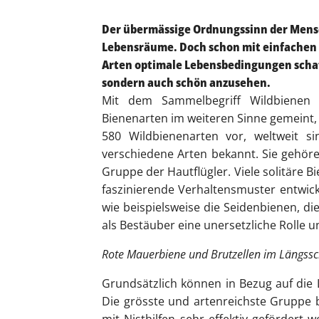
Der übermässige Ordnungssinn der Mensc
Lebensräume. Doch schon mit einfachen M
Arten optimale Lebensbedingungen schaffe
sondern auch schön anzusehen.
Mit dem Sammelbegriff Wildbienen 
Bienenarten im weiteren Sinne gemeint
580 Wildbienenarten
vor
, weltweit s
verschiedene Arten bekannt. Sie gehö
Gruppe der Hautflügler. Viele solitäre 
faszinierende Verhaltensmuster entwicke
wie beispielsweise die Seidenbienen, di
als Bestäuber eine unersetzliche Rolle 
Rote Mauerbiene und Brutzellen im Längssc
Grundsätzlich können in Bezug auf die
Die grösste und artenreichste Gruppe 
mit Nisthilfen sehr effektiv gefördert