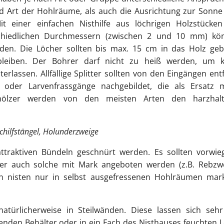
nd Art der Hohlräume, als auch die Ausrichtung zur Sonn
it einer einfachen Nisthilfe aus
löchrigen
Holzstücken
chiedlichen Durchmessern (zwischen 2 und 10 mm) kö
rden. Die Löcher sollten bis max. 15 cm in das Holz ge
bleiben. Der Bohrer darf nicht zu heiß werden, um k
rlassen. Allfällige Splitter sollten von den Eingängen ent
 oder Larvenfrassgänge nachgebildet, die als Ersatz m
ubhölzer werden von den meisten Arten den harzhalt
Schilfstängel, Holunderzweige
traktiven Bündeln geschnürt werden. Es sollten vorwie
 aber auch solche mit Mark angeboten werden (z.B. Rebzw
n nisten nur in selbst ausgefressenen Hohlräumen mark
atürlicherweise in
Steilwänden
. Diese lassen sich sehr
ehenden Behälter oder in ein Fach des Nisthauses feuchten