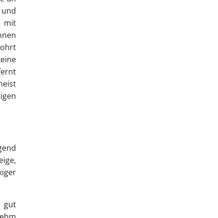
e und
mit
nnen
bohrt
eine
fernt
eist
igen
gend
eige,
iger
 gut
 Lehm