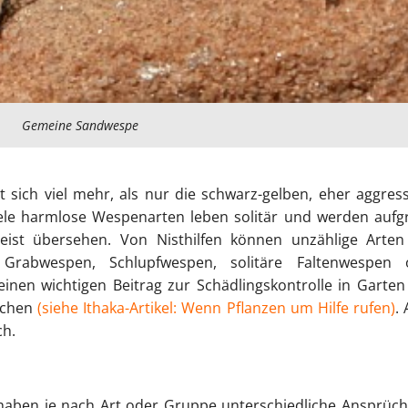
Gemeine Sandwespe
 sich viel mehr, als nur die schwarz-gelben, eher aggres
le harmlose Wespenarten leben solitär und werden aufg
meist übersehen.
Von Nisthilfen können unzählige Arten
 Grabwespen, Schlupfwespen, solitäre Faltenwespen 
 einen wichtigen Beitrag zur Schädlingskontrolle in Garte
achen
(siehe Ithaka-Artikel:
Wenn Pflanzen um Hilfe rufen
)
.
ch.
haben je nach Art oder Gruppe unterschiedliche Ansprüc