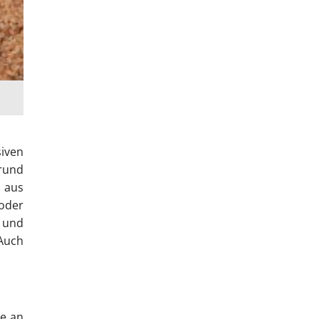
siven
rund
 aus
oder
n und
 Auch
he an