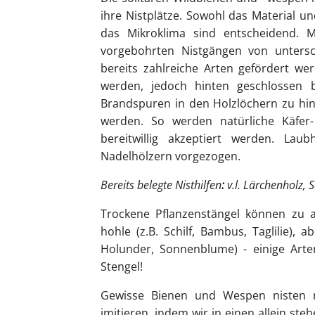
ihre Nistplätze. Sowohl das Material u
das Mikroklima sind entscheidend. M
vorgebohrten Nistgängen von unters
bereits zahlreiche Arten gefördert we
werden, jedoch hinten geschlossen 
Brandspuren in den Holzlöchern zu hinte
werden. So werden natürliche Käfer-
bereitwillig akzeptiert werden. La
Nadelhölzern vorgezogen.
Bereits belegte Nisthilfen
:
v.l. Lärchenholz, 
Trockene
Pflanzenstängel
können zu at
hohle (z.B. Schilf, Bambus, Taglilie),
Holunder, Sonnenblume) - einige Arte
Stengel!
Gewisse Bienen und Wespen nisten n
imitieren, indem wir in einen allein st