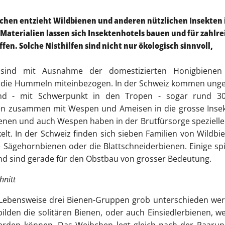
hen entzieht Wildbienen und anderen nützlichen Insekten 
aterialien lassen sich Insektenhotels bauen und für zahlre
n. Solche Nisthilfen sind nicht nur ökologisch sinnvoll,
sind mit Ausnahme der domestizierten Honigbienen 
, die Hummeln miteinbezogen. In der Schweiz kommen ung
ind - mit Schwerpunkt in den Tropen - sogar rund 30
ren zusammen mit Wespen und Ameisen in die grosse Insek
Bienen und auch Wespen haben in der Brutfürsorge speziell
lt. In der Schweiz finden sich sieben Familien von Wildbi
e Sägehornbienen oder die Blattschneiderbienen. Einige sp
und sind gerade für den Obstbau von grosser Bedeutung.
hnitt
 Lebensweise drei Bienen-Gruppen grob unterschieden we
bilden die
solitären Bienen
, oder auch Einsiedlerbienen, w
 werden können. Das Weibchen legt gleich nach der Paaru