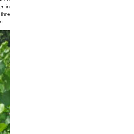
er in
 ihre
n.