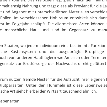
mmelt emsig Nahrung und trägt diese als Proviant für die L
rt und Angebot mit unterschiedlichen Materialien verschlo
 Pollen. Im verschlossenen Hohlraum entwickelt sich dan
st im Folgejahr schlüpft. Die allermeisten Arten können
die menschliche Haut und sind im Gegensatz zu man
nen
Staaten
, wo jedem Individuum eine bestimmte Funktion
sche Kastensystem und die ausgeprägte Brutpflege 
uch von anderen Hautflüglern wie Ameisen oder Termiten
egensatz zur Brutfürsorge der Nachwuchs direkt gefütter
um nutzen fremde Nester für die Aufzucht ihrer eigenen 
rutparasiten. Unter den Hummeln ist diese Lebensweise
ische Art sieht hierbei der Wirtsart täuschend ähnlich.
Wespenarten