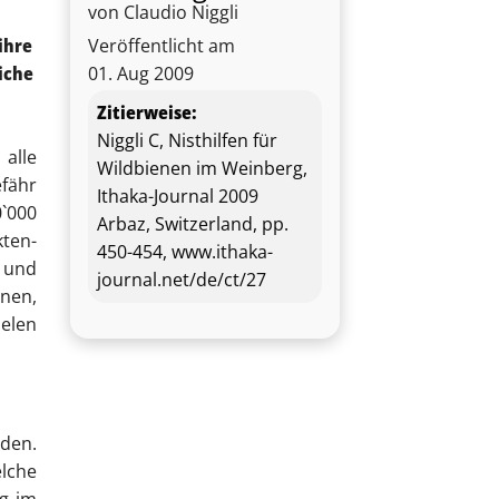
von Claudio Niggli
ihre
Veröffentlicht am
iche
01. Aug 2009
Zitierweise:
Niggli C, Nisthilfen für
alle
Wildbienen im Weinberg,
efähr
Ithaka-Journal 2009
`000
Arbaz, Switzerland, pp.
ten-
450-454, www.ithaka-
e und
journal.net/de/ct/27
enen,
ielen
rden.
elche
ng im