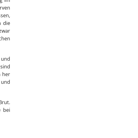
arven
ssen,
n die
 zwar
chen
 und
sind
 her
t und
Brut.
 bei