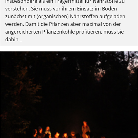
insbesondere als ein Trägermittel für Nährstoffe zu
verstehen. Sie muss vor ihrem Einsatz im Boden
zunächst mit (organischen) Nährstoffen aufgeladen
werden. Damit die Pflanzen aber maximal von der
angereicherten Pflanzenkohle profitieren, muss sie
dahin...