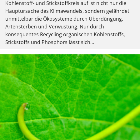
Kohlenstoff- und Stickstoffkreislauf ist nicht nur die
Hauptursache des Klimawandels, sondern gefährdet
unmittelbar die Ökosysteme durch Überdüngung,
Artensterben und Verwüstung. Nur durch
konsequentes Recycling organischen Kohlenstoffs,
Stickstoffs und Phosphors lässt sich...