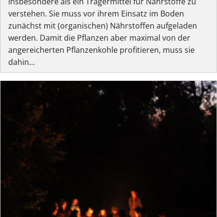
insbesondere als ein Trägermittel für Nährstoffe zu
verstehen. Sie muss vor ihrem Einsatz im Boden
zunächst mit (organischen) Nährstoffen aufgeladen
werden. Damit die Pflanzen aber maximal von der
angereicherten Pflanzenkohle profitieren, muss sie
dahin...